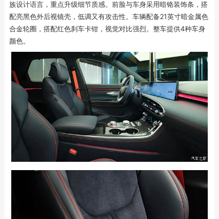
族设计语言，重点升级细节质感。前脸与车身采用暗铬装饰条，搭
配亮黑色外后视镜壳，低调又有攻击性。车辆配备21英寸暗金属色
合金轮圈，搭配红色刹车卡钳，视觉对比强烈。整车提供4种车身
颜色。