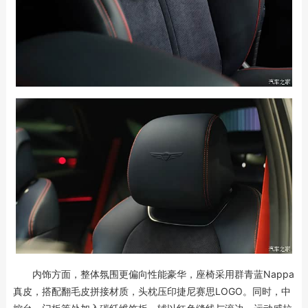
内饰方面，整体氛围更偏向性能豪华，座椅采用群青蓝Nappa
真皮，搭配翻毛皮拼接材质，头枕压印捷尼赛思LOGO。同时，中