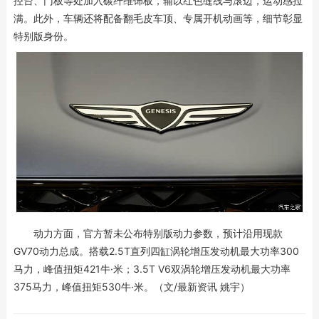
控台、门板等处加入碳纤维饰板，辅以红色缝线与滚边，运动感拉
满。此外，车辆还将配备翻毛皮车顶、专属开机动画等，细节彰显
特别版身份。
动力方面，官方暂未公布特别版动力参数，预计沿用现款
GV70动力总成。搭载2.5T直列四缸涡轮增压发动机最大功率300
马力，峰值扭矩421牛·米；3.5T V6双涡轮增压发动机最大功率
375马力，峰值扭矩530牛·米。（文/最新资讯 姚宇）