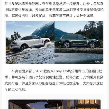
英寸多辐织雪熏黑轮圈，整车视觉质感进一步提升。此外，自然奇
境版将提供星辰绿、云白两款主题车漆以及21英寸专属多辐锋驭轮
圈、霜锋银卡钳，以及尾标、拉花等细节设计，提升专属感。
车身侧面来看，2026款蔚来ES6/EC6均沿用弹出式隐藏门把
手，并可选装车顶行李架等实用性配置。尾部方面，其均采用贯穿
式尾灯组，并且蔚来EC6配备随速升降电动扰流板，大大提升这款
车的运动气息。