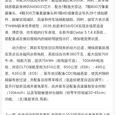
雷达，等效300线高分辨率，最远探测距离500米。同时，新车继
续搭载蔚来神玑NX9031芯片，配合1颗激光雷达、7颗800万像素
摄像头、4颗300万像素摄像头和1颗4D成像雷达等共29个感知硬
件，能够实现城区、高速和停车场领航辅助。同时，据官方表示基
于NWM蔚来世界模型，2026 款蔚来ES6/EC6实现全场景选道
准、博弈强、控车稳的行车表现。全新升级Cedar S 1.4.6系统，
搭配集成在侧后视镜内的辅助驾驶指示灯，增加视觉辨识度。
动力部分，两款车型依旧沿用现有的动力总成，继续搭载前感
应异步后永磁同步双电机，系统综合功率360千瓦，最大扭矩700
牛·米。续航方面，提供75kWh（租电版可选）、100kWh电池
组，对应CLTC续航里程为510公里、650公里（ES6）；495公
里、635公里（EC6）。新车依旧配备CDC电磁悬架，使其对细碎
颠簸有效过滤，并配备后排尊享模式（底盘软硬度自适应调节），
提升行驶舒适感并避免晕车。此外新车还配备高速爆胎安全控制
（130km/h）以及智能敏捷掉头辅助（转弯半径缩减30-45cm）
功能。（文/最新资讯 周易）
上一篇:
包含混动车型及赛车 本田将从2027年开始在所有车型上使